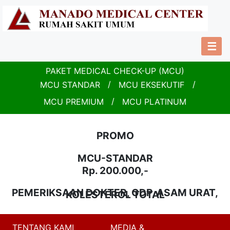
☰
PAKET MEDICAL CHECK-UP (MCU)
MCU STANDAR
/
MCU EKSEKUTIF
/
MCU PREMIUM
/
MCU PLATINUM
PROMO
MCU-STANDAR
Rp. 200.000,-
PEMERIKSAAN DOKTER, GDP, ASAM URAT,
KOLESTEROL TOTAL
TENTANG KAMI
MEDIA &