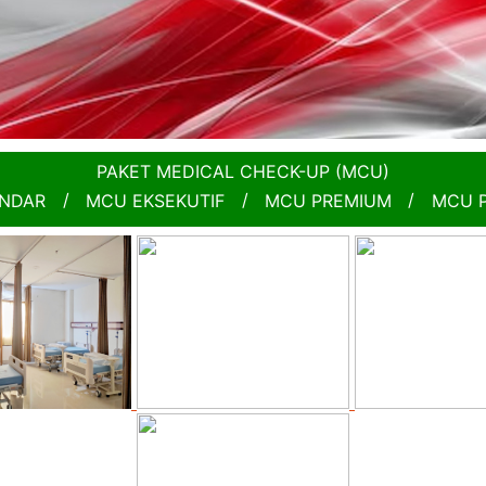
PAKET MEDICAL CHECK-UP (MCU)
NDAR
/
MCU EKSEKUTIF
/
MCU PREMIUM
/
MCU 